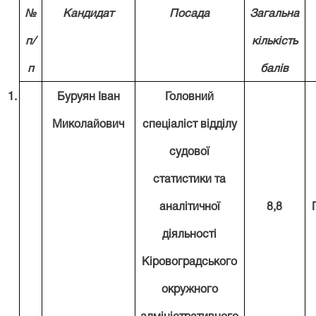
№
Кандидат
Посада
Загальна
п/
кількість
п
балів
1.
Буруян Іван
Головний
Миколайович
спеціаліст відділу
судової
статистики та
аналітичної
8,8
діяльності
Кіровоградського
окружного