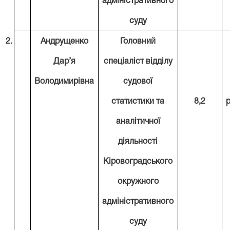
адміністративного
суду
2.
Андрущенко
Головний
Дар’я
спеціаліст відділу
Володимирівна
судової
статистики та
8,2
аналітичної
діяльності
Кіровоградського
окружного
адміністративного
суду