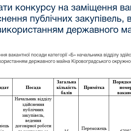
ати конкурсу на заміщення ва
снення публічних закупівель, 
 використанням державного м
я вакантної посади категорії «Б» начальника відділу здійс
икористанням державного майна Кіровоградського окружног